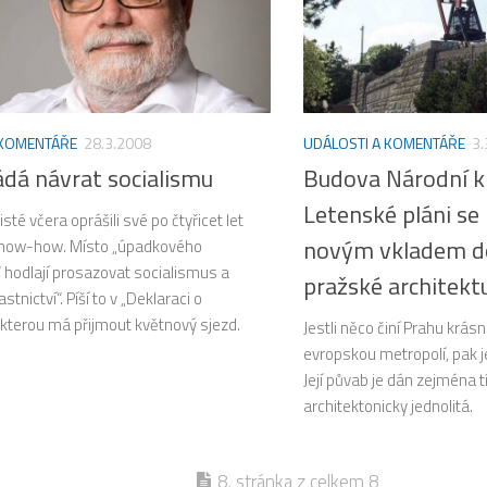
 KOMENTÁŘE
28.3.2008
UDÁLOSTI A KOMENTÁŘE
3.
dá návrat socialismu
Budova Národní k
Letenské pláni se
sté včera oprášili své po čtyřicet let
novým vkladem do
know-how. Místo „úpadkového
 hodlají prosazovat socialismus a
pražské architekt
stnictví“. Píší to v „Deklaraci o
 kterou má přijmout květnový sjezd.
Jestli něco činí Prahu krá
evropskou metropolí, pak je 
Její půvab je dán zejména t
architektonicky jednolitá.
8. stránka z celkem 8