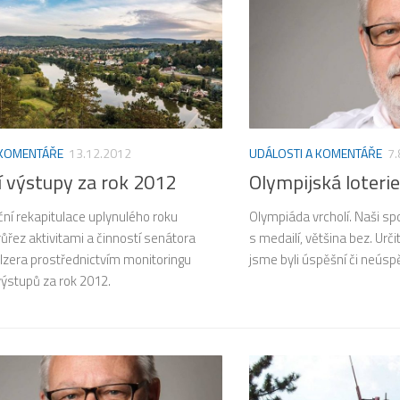
 KOMENTÁŘE
13.12.2012
UDÁLOSTI A KOMENTÁŘE
7.
í výstupy za rok 2012
Olympijská loteri
ční rekapitulace uplynulého roku
Olympiáda vrcholí. Naši spo
ůřez aktivitami a činností senátora
s medailí, většina bez. Urč
alzera prostřednictvím monitoringu
jsme byli úspěšní či neúspě
výstupů za rok 2012.