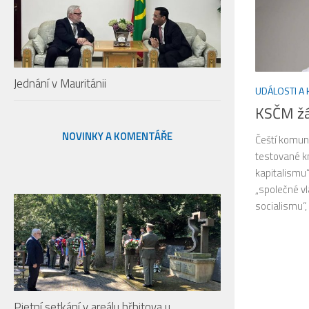
Jednání v Mauritánii
UDÁLOSTI A
KSČM žá
NOVINKY A KOMENTÁŘE
Čeští komuni
testované 
kapitalismu“
„společné vla
socialismu“,
Pietní setkání v areálu hřbitova u