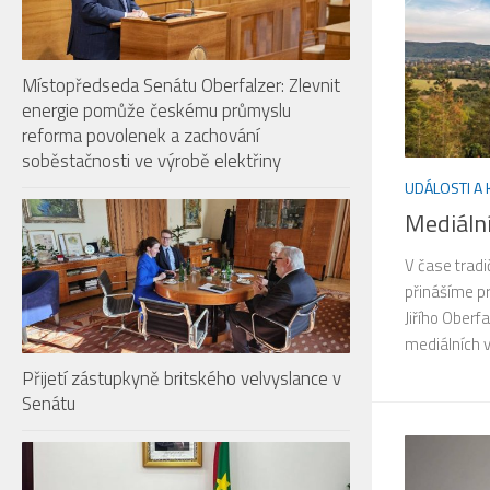
Místopředseda Senátu Oberfalzer: Zlevnit
energie pomůže českému průmyslu
reforma povolenek a zachování
soběstačnosti ve výrobě elektřiny
UDÁLOSTI A
Mediáln
V čase tradi
přinášíme pr
Jiřího Oberf
mediálních 
Přijetí zástupkyně britského velvyslance v
Senátu