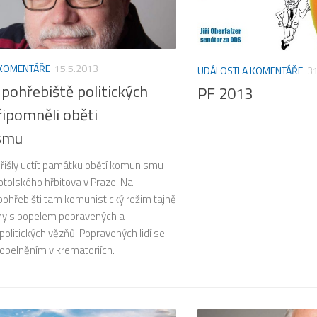
 KOMENTÁŘE
15.5.2013
UDÁLOSTI A KOMENTÁŘE
31
u pohřebiště politických
PF 2013
řipomněli oběti
smu
 přišly uctít památku obětí komunismu
tolského hřbitova v Praze. Na
ohřebišti tam komunistický režim tajně
urny s popelem popravených a
litických vězňů. Popravených lidí se
opelněním v krematoriích.