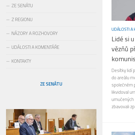
ZE SENÁTU
Z REGIONU
UDÁLOSTI A
NÁZORY A ROZHOVORY
Lidé si 
UDÁLOSTI A KOMENTÁŘE
vězňů p
komuni
KONTAKTY
Desítky lidí
do areálu mo
ZE SENÁTU
společném p
likvidoval 
umučených po
zbavovali zp