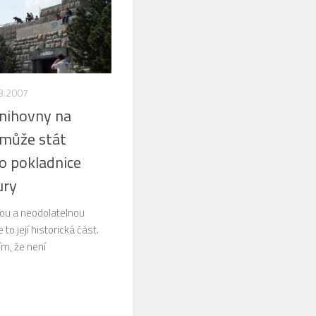
3.2007
nihovny na
 může stát
 pokladnice
ury
snou a neodolatelnou
to její historická část.
ím, že není