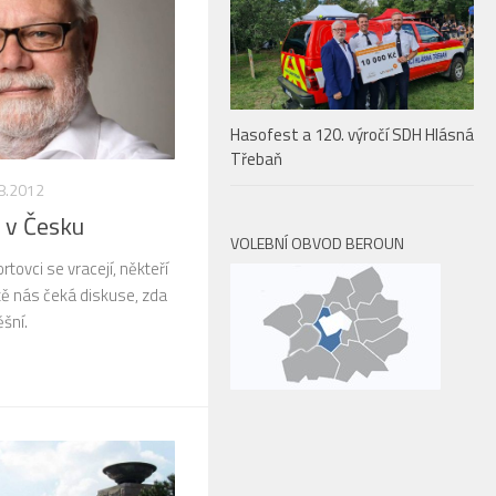
Hasofest a 120. výročí SDH Hlásná
Třebaň
8.2012
e v Česku
VOLEBNÍ OBVOD BEROUN
rtovci se vracejí, někteří
itě nás čeká diskuse, zda
šní.