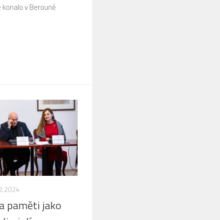
 konalo v Berouně
2.2024
ra paměti jako