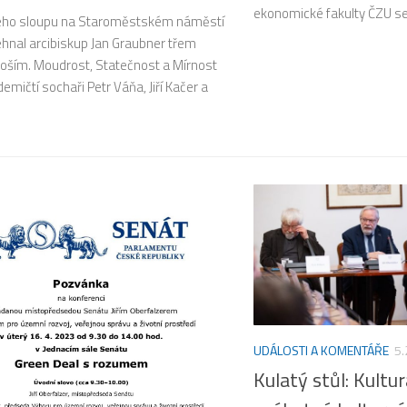
ekonomické fakulty ČZU se
ého sloupu na Staroměstském náměstí
ehnal arcibiskup Jan Graubner třem
ším. Moudrost, Statečnost a Mírnost
demičtí sochaři Petr Váňa, Jiří Kačer a
UDÁLOSTI A KOMENTÁŘE
5.
Kulatý stůl: Kultu