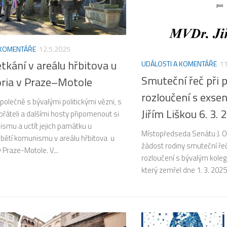
 KOMENTÁŘE
12.5.2025
etkání v areálu hřbitova u
UDÁLOSTI A KOMENTÁŘE
11
Smuteční řeč při 
ria v Praze–Motole
rozloučení s exse
společně s bývalými politickými vězni, s
Jiřím Liškou 6. 3. 
přáteli a dalšími hosty připomenout si
smu a uctít jejich památku u
Místopředseda Senátu J. O
bětí komunismu v areálu hřbitova u
žádost rodiny smuteční ře
 Praze-Motole. V...
rozloučení s bývalým koleg
který zemřel dne 1. 3. 2025