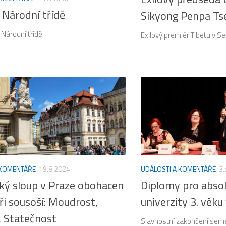
 Národní třídě
Sikyong Penpa Tse
 Národní třídě
Exilový premiér Tibetu v S
 KOMENTÁŘE
19.8.2024
UDÁLOSTI A KOMENTÁŘE
3.
ký sloup v Praze obohacen
Diplomy pro absol
ři sousoší: Moudrost,
univerzity 3. věk
, Statečnost
Slavnostní zakončení sem