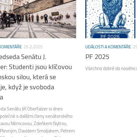
 KOMENTÁŘE
25.2.2025
UDÁLOSTI A KOMENTÁŘE
29
edseda Senátu J.
PF 2025
er: Studenti jsou klíčovou
Všechno dobré do nového 
skou silou, která se
je, když je svoboda
a
a Senátu Jiří Oberfalzer si dnes
polečně s dalšími členy senátorského
slavou Němcovou, Zdeňkem Nytrou,
 Plevným, Davidem Smoljakem, Petrem