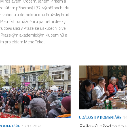
Miroslavem Krocem, Janem Pirkem a
dnářem připomněli 77. výročí pochodu
 svobodu a demokracii na Pražský hrad
. Pietní shromáždění u pamětní desky
udově ulici v Praze se uskutečnilo ve
s Pražským akademickým klubem 48 a
m projektem Mene Tekel.
UDÁLOSTI A KOMENTÁŘE
14
Exilový předseda 
 KOMENTÁŘE
17.11.2024