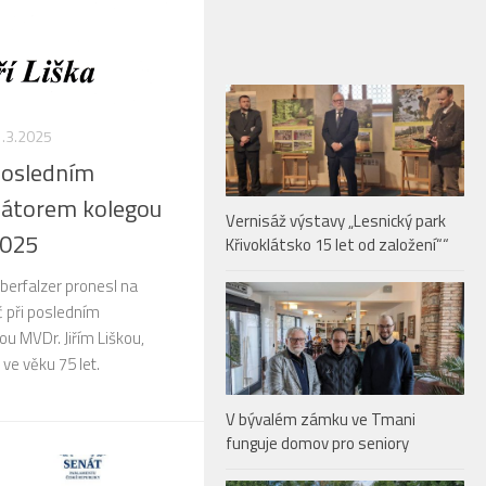
.3.2025
posledním
nátorem kolegou
Vernisáž výstavy „Lesnický park
2025
Křivoklátsko 15 let od založení““
berfalzer pronesl na
č při posledním
ou MVDr. Jiřím Liškou,
 ve věku 75 let.
V bývalém zámku ve Tmani
funguje domov pro seniory