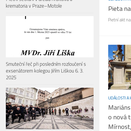
krematoria v Praze–Motole
Pieta na
Pietní akt na
Smuteční řeč při posledním rozloučení s
exsenátorem kolegou Jiřím Liškou 6. 3.
2025
UDÁLOSTI A
Mariáns
o nová t
Mírnost