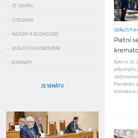
ZE SENÁTU
Z REGIONU
UDÁLOSTI A
NÁZORY A ROZHOVORY
Pietní s
UDÁLOSTI A KOMENTÁŘE
kremato
Bylo mi ctí, 
KONTAKTY
příbuznými, 
oběti komuni
Památníku o
ZE SENÁTU
krematoria v