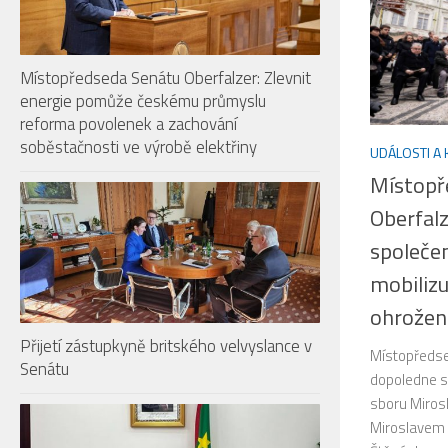
Místopředseda Senátu Oberfalzer: Zlevnit
energie pomůže českému průmyslu
reforma povolenek a zachování
soběstačnosti ve výrobě elektřiny
UDÁLOSTI A
Místopř
Oberfalz
společen
mobilizu
ohrožen
Přijetí zástupkyně britského velvyslance v
Místopředsed
Senátu
dopoledne s
sboru Miro
Miroslavem