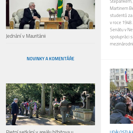
Štěpánkem, 
Martinem Be
studentů za
v roce 1948
Senátu v Ner
Jednání v Mauritánii
spolupráci 
mezinárodní
NOVINKY A KOMENTÁŘE
Pietní setkání v areálu hřbitova u
UDÁLOSTI A