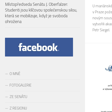
Místopředseda Senátu J. Oberfalzer:
U mariánsk
Studenti jsou klíčovou společenskou silou,
v Praze pož
která se mobilizuje, když je svoboda
novým souso
ohrožena
vytvořili aka
Petr Siegel.
O MNĚ
FOTOGALERIE
ZE SENÁTU
Z REGIONU