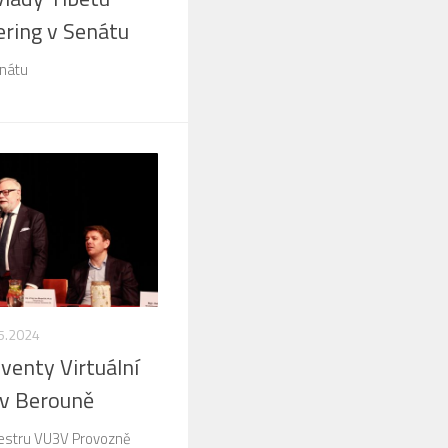
ring v Senátu
enátu
5.2024
venty Virtuální
u v Berouně
estru VU3V Provozně