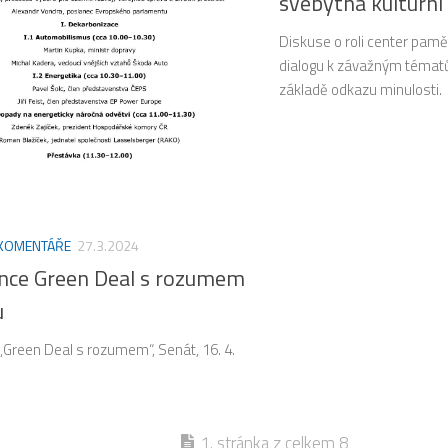
svébytná kulturní 
Diskuse o roli center pamě
dialogu k závažným témat
základě odkazu minulosti.
 KOMENTÁŘE
27.3.2024
nce Green Deal s rozumem
u
„Green Deal s rozumem“, Senát, 16. 4.
1. stránka z celkem 8