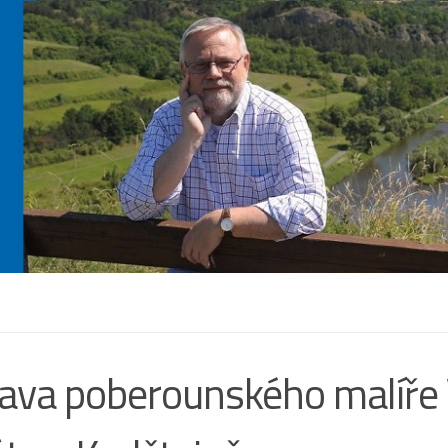
ava poberounského malíře 