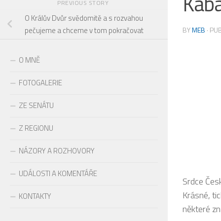
Kabá
PREVIOUS STORY
O Králův Dvůr svědomitě a s rozvahou
BY
MEB
· PU
pečujeme a chceme v tom pokračovat
O MNĚ
FOTOGALERIE
ZE SENÁTU
Z REGIONU
NÁZORY A ROZHOVORY
UDÁLOSTI A KOMENTÁŘE
Srdce Česk
Krásné, ti
KONTAKTY
některé zn