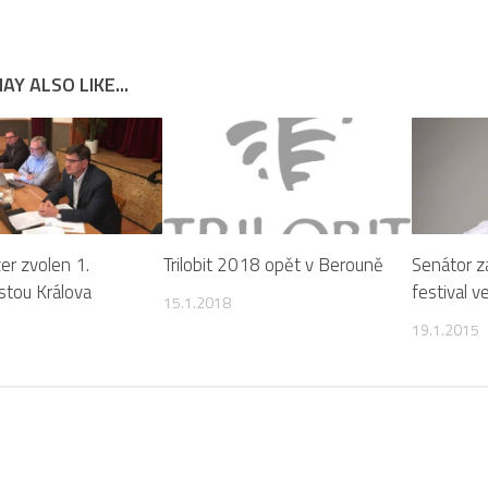
AY ALSO LIKE...
zer zvolen 1.
Trilobit 2018 opět v Berouně
Senátor z
stou Králova
festival v
15.1.2018
19.1.2015