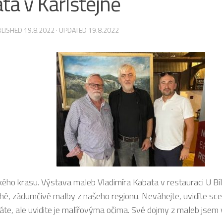
ta v Karlštejně
BLISHED
19.8.2022
· UPDATED
19.8.2022
ého krasu. Výstava maleb Vladimíra Kabata v restauraci U Bílé
ché, zádumčivé malby z našeho regionu. Neváhejte, uvidíte sce
áte, ale uvidite je malířovýma očima. Své dojmy z maleb jsem v