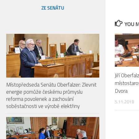
ZE SENÁTU
YOU M
Jiří Oberfal
místostaro
Místopředseda Senátu Oberfalzer: Zlevnit
Dvora
energie pomůže českému průmyslu
reforma povolenek a zachování
5.11.2018
soběstačnosti ve výrobě elektřiny