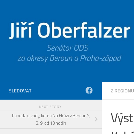
Skip to content
SLEDOVAT:
Z REGIONU
NEXT STORY
Výst
Pohoda u vody, kemp Na Hrázi v Berouně,
3. 9. od 10 hodin