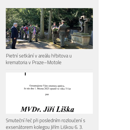
Pietní setkání v areálu hřbitova u
krematoria v Praze–Motole
Smuteční řeč při posledním rozloučení s
exsenátorem kolegou Jiřím Liškou 6. 3.