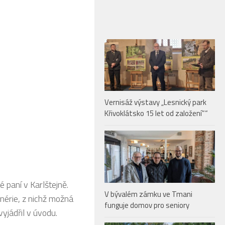
Vernisáž výstavy „Lesnický park
Křivoklátsko 15 let od založení““
 paní v Karlštejně.
V bývalém zámku ve Tmani
nérie, z nichž možná
funguje domov pro seniory
yjádřil v úvodu.