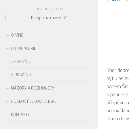
PREVIOUS STORY
Evropa na rozcestí?
O MNĚ
FOTOGALERIE
ZE SENÁTU
Sbor dobro
Z REGIONU
být u osla
panem Šiná
NÁZORY A ROZHOVORY
s panem st
UDÁLOSTI A KOMENTÁŘE
příspěvek 
popovídání
KONTAKTY
elánu do v