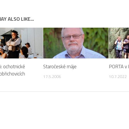
AY ALSO LIKE...
ti: ochotnické
Staročeské máje
PORTA v Ř
obřichovicích
17.5.2006
10.7.2022