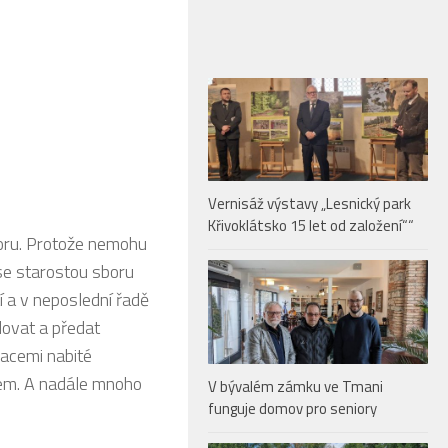
Vernisáž výstavy „Lesnický park
Křivoklátsko 15 let od založení““
boru. Protože nemohu
 se starostou sboru
 a v neposlední řadě
ovat a předat
macemi nabité
ětem. A nadále mnoho
V bývalém zámku ve Tmani
funguje domov pro seniory