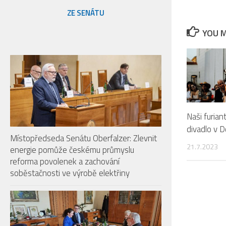
ZE SENÁTU
YOU M
Naši furian
divadlo v D
Místopředseda Senátu Oberfalzer: Zlevnit
21.7.2023
energie pomůže českému průmyslu
reforma povolenek a zachování
soběstačnosti ve výrobě elektřiny