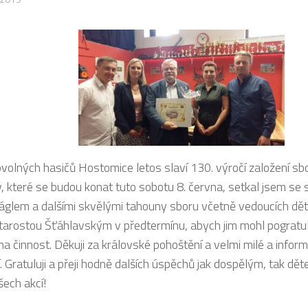
volných hasičů Hostomice letos slaví 130. výročí založení s
v, které se budou konat tuto sobotu 8. června, setkal jsem se
glem a dalšími skvělými tahouny sboru včetně vedoucích dětí
arostou Šťáhlavským v předtermínu, abych jim mohl pogratul
na činnost. Děkuji za královské pohoštění a velmi milé a infor
. Gratuluji a přeji hodně dalších úspěchů jak dospělým, tak d
šech akcí!